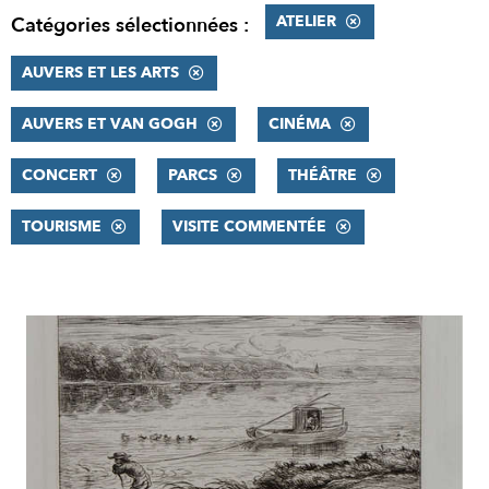
ATELIER
Catégories sélectionnées :
AUVERS ET LES ARTS
AUVERS ET VAN GOGH
CINÉMA
CONCERT
PARCS
THÉÂTRE
TOURISME
VISITE COMMENTÉE
RÉSULTATS