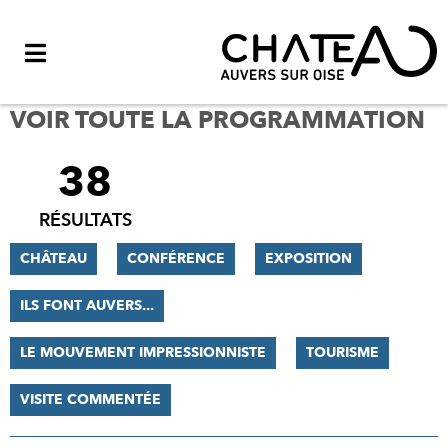
Menu
VOIR TOUTE LA PROGRAMMATION
38
FILTRER
LES
RÉSULTATS
RÉSULTATS
CHÂTEAU
CONFÉRENCE
EXPOSITION
ILS FONT AUVERS...
LE MOUVEMENT IMPRESSIONNISTE
TOURISME
VISITE COMMENTÉE