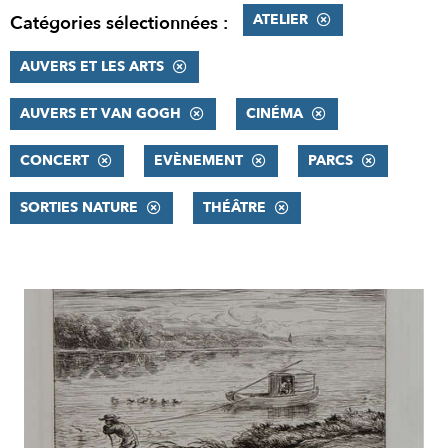
ATELIER
Catégories sélectionnées :
AUVERS ET LES ARTS
AUVERS ET VAN GOGH
CINÉMA
CONCERT
EVÈNEMENT
PARCS
SORTIES NATURE
THÉÂTRE
RÉSULTATS