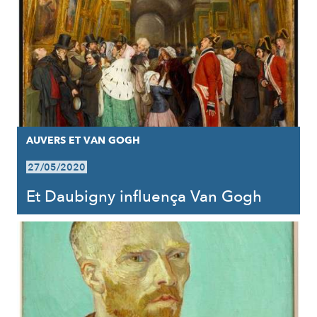
AUVERS ET VAN GOGH
27/05/2020
Et Daubigny influença Van Gogh