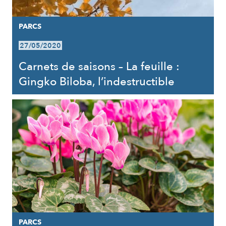
PARCS
27/05/2020
Carnets de saisons – La feuille :
Gingko Biloba, l’indestructible
PARCS