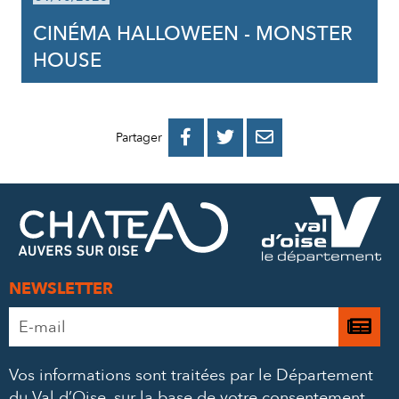
CINÉMA HALLOWEEN - MONSTER
HOUSE
PARTAGER
PARTAGER
PARTAGER



Partager
SUR
SUR
PAR
FACEBOOK
TWITTER
E-
MAIL
NEWSLETTER
Adresse
Je

e-
m’
mail
Vos informations sont traitées par le Département
à
*
du Val d’Oise, sur la base de votre consentement,