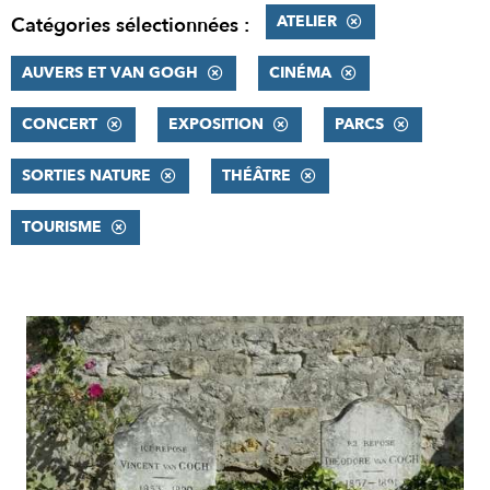
ATELIER
Catégories sélectionnées :
AUVERS ET VAN GOGH
CINÉMA
CONCERT
EXPOSITION
PARCS
SORTIES NATURE
THÉÂTRE
TOURISME
RÉSULTATS