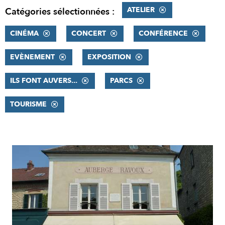
ATELIER
Catégories sélectionnées :
CINÉMA
CONCERT
CONFÉRENCE
EVÈNEMENT
EXPOSITION
ILS FONT AUVERS...
PARCS
TOURISME
RÉSULTATS