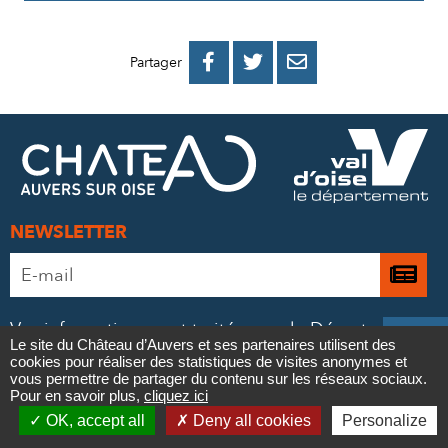
PARTAGER
PARTAGER
PARTAGER



Partager
SUR
SUR
PAR
FACEBOOK
TWITTER
E-
MAIL
NEWSLETTER
Adresse
Je

e-
m’
mail
Vos informations sont traitées par le Département
à
*

Le site du Château d’Auvers et ses partenaires utilisent des
du Val d’Oise, sur la base de votre consentement,
cookies pour réaliser des statistiques de visites anonymes et
la
Contact
pour votre inscription à la newsletter.
vous permettre de partager du contenu sur les réseaux sociaux.
Pour en savoir plus,
cliquez ici
ne
Pour en savoir plus et exercer vos droits,
consultez

OK, accept all
Deny all cookies
Personalize
notre politique de confidentialité
.
Newsletter