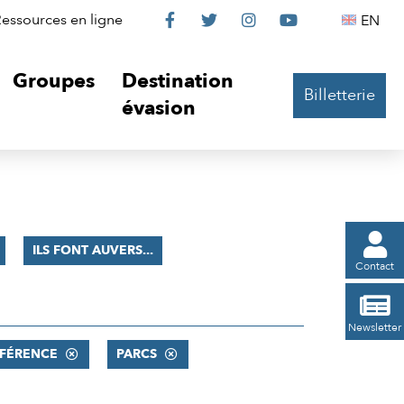
Le
Le
Le
Le
Englis
essources en ligne
EN




Château
Château
Château
Château
Groupes
Destination
Billetterie
sur
sur
sur
sur
évasion
Facebook
Twitter
Instagram
YouTube

ILS FONT AUVERS...
Contact

Newsletter
FÉRENCE
PARCS