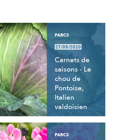
PARCS
27/05/2020
Carnets de
saisons - Le
chou de
Pontoise,
Italien
valdoisien
PARCS