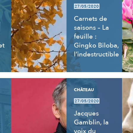
27/05/2020
Carnets de
saisons – La
feuille :
et
Gingko Biloba,
l’indestructible
CHÂTEAU
27/05/2020
:
Jacques
Gamblin, la
voix du