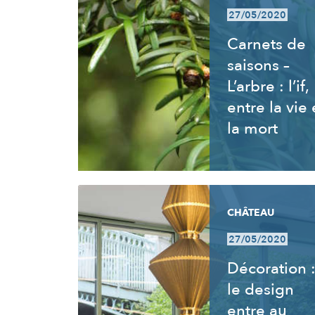
27/05/2020
Carnets de
saisons –
L’arbre : l’if,
entre la vie 
la mort
CHÂTEAU
27/05/2020
Décoration 
le design
entre au