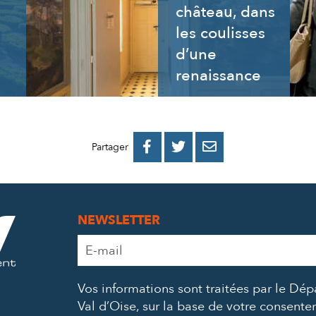
château, dans
les coulisses
d’une
renaissance
PARTAGER
PARTAGER
PARTAGER



Partager
SUR
SUR
PAR
FACEBOOK
TWITTER
E-
NEWSLETTER
MAIL
Adresse
e-
mail
Vos informations sont traitées par le Dé
*
Val d’Oise, sur la base de votre consent