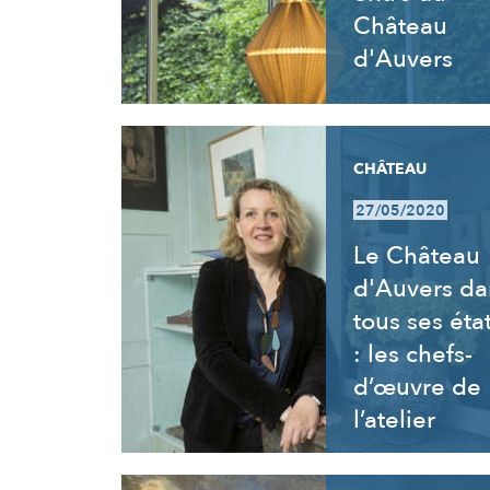
Château
d'Auvers
CHÂTEAU
27/05/2020
Le Château
d'Auvers da
tous ses éta
: les chefs-
d’œuvre de
l’atelier