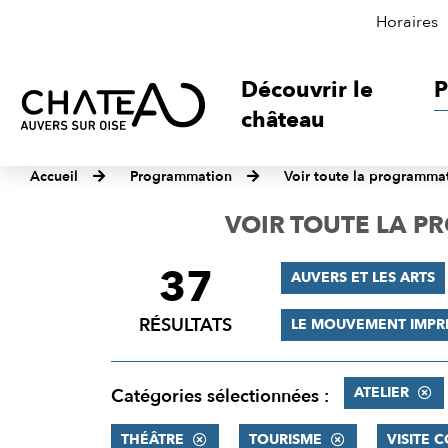
Horaires
Découvrir le
P
château
Accueil
Programmation
Voir toute la programma
VOIR TOUTE LA 
37
FILTRER
AUVERS ET LES ARTS
LES
RÉSULTATS
LE MOUVEMENT IMPR
RÉSULTATS
ATELIER
Catégories sélectionnées :
THÉÂTRE
TOURISME
VISITE