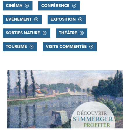
CINÉMA
CONFÉRENCE
EVÈNEMENT
EXPOSITION
SORTIES NATURE
THÉÂTRE
TOURISME
VISITE COMMENTÉE
RÉSULTATS