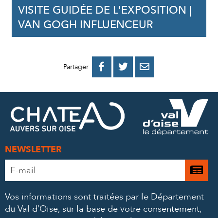
VISITE GUIDÉE DE L'EXPOSITION |
VAN GOGH INFLUENCEUR
PARTAGER
PARTAGER
PARTAGER



Partager
SUR
SUR
PAR
FACEBOOK
TWITTER
E-
MAIL
NEWSLETTER
Adresse
Je

e-
m’
mail
Vos informations sont traitées par le Département
à
*
du Val d’Oise, sur la base de votre consentement,
la