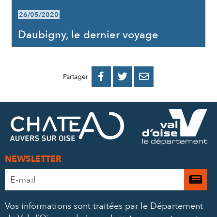
26/05/2020
Daubigny, le dernier voyage
PARTAGER
PARTAGER
PARTAGER



Partager
SUR
SUR
PAR
FACEBOOK
TWITTER
E-
MAIL
NEWSLETTER
Adresse
Je

e-
m’
mail
Vos informations sont traitées par le Département
à
*