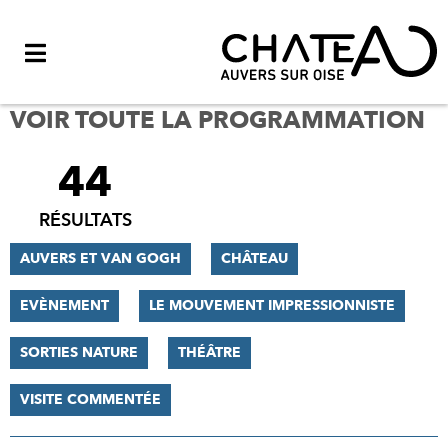
Menu
VOIR TOUTE LA PROGRAMMATION
44
FILTRER
LES
RÉSULTATS
RÉSULTATS
AUVERS ET VAN GOGH
CHÂTEAU
EVÈNEMENT
LE MOUVEMENT IMPRESSIONNISTE
SORTIES NATURE
THÉÂTRE
VISITE COMMENTÉE