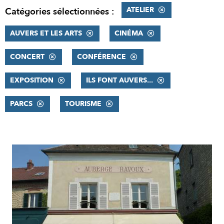
ATELIER
Catégories sélectionnées :
AUVERS ET LES ARTS
CINÉMA
CONCERT
CONFÉRENCE
EXPOSITION
ILS FONT AUVERS...
PARCS
TOURISME
RÉSULTATS