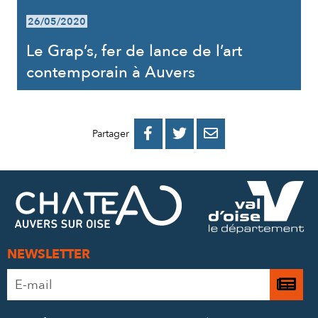
26/05/2020
Le Grap’s, fer de lance de l’art
contemporain à Auvers
PARTAGER
PARTAGER
PARTAGER



Partager
SUR
SUR
PAR
FACEBOOK
TWITTER
E-
MAIL
NEWSLETTER
Adresse
Je

e-
m’
mail