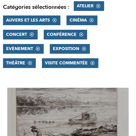
ATELIER
Catégories sélectionnées :
AUVERS ET LES ARTS
CINÉMA
CONCERT
CONFÉRENCE
EVÈNEMENT
EXPOSITION
THÉÂTRE
VISITE COMMENTÉE
RÉSULTATS