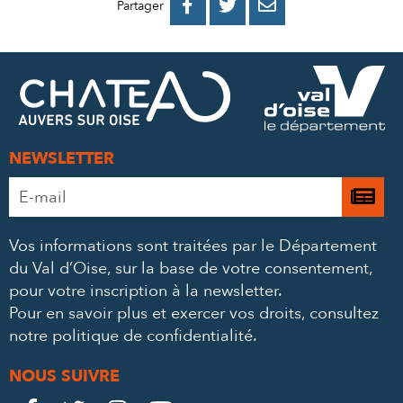
PARTAGER
PARTAGER
PARTAGER



Partager
SUR
SUR
PAR
FACEBOOK
TWITTER
E-
MAIL
NEWSLETTER
Adresse
Je

e-
m’
mail
Vos informations sont traitées par le Département
à
*
du Val d’Oise, sur la base de votre consentement,
la
pour votre inscription à la newsletter.
ne
Pour en savoir plus et exercer vos droits,
consultez
notre politique de confidentialité
.
NOUS SUIVRE