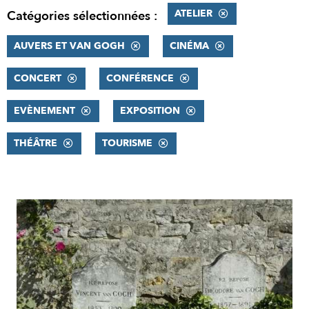
ATELIER
Catégories sélectionnées :
AUVERS ET VAN GOGH
CINÉMA
CONCERT
CONFÉRENCE
EVÈNEMENT
EXPOSITION
THÉÂTRE
TOURISME
RÉSULTATS