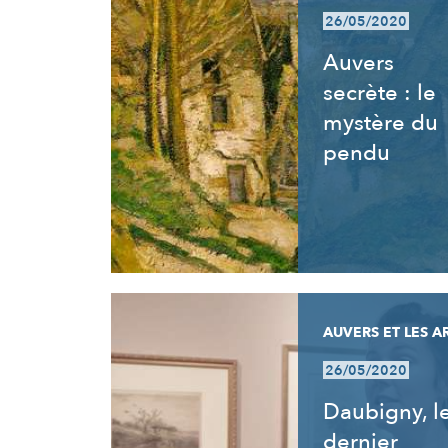
26/05/2020
Auvers
secrète : le
mystère du
pendu
AUVERS ET LES A
26/05/2020
Daubigny, l
dernier