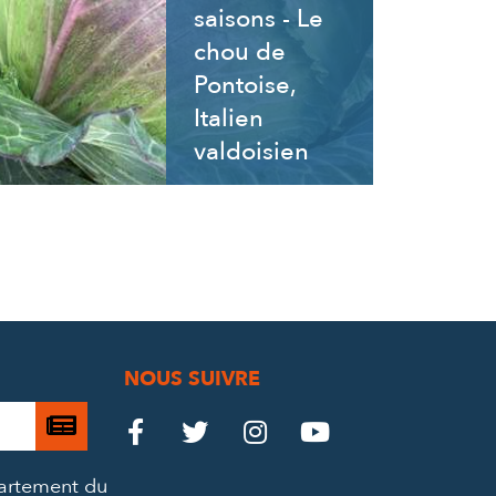
saisons - Le
chou de
Pontoise,
Italien
valdoisien
NOUS SUIVRE
Je

Le
Le
Le
Le




m’abonne
Château
Château
Château
Château
partement du