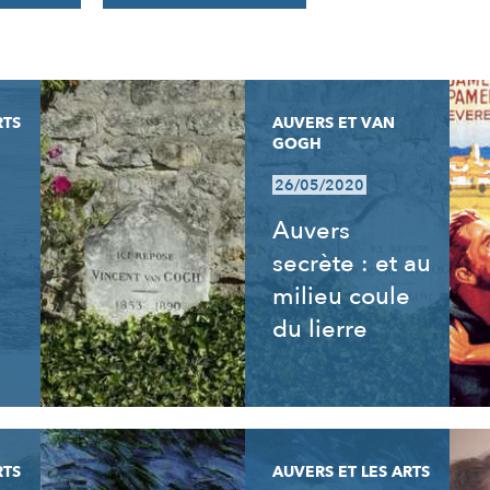
RTS
AUVERS ET VAN
GOGH
26/05/2020
Auvers
secrète : et au
milieu coule
du lierre
RTS
AUVERS ET LES ARTS