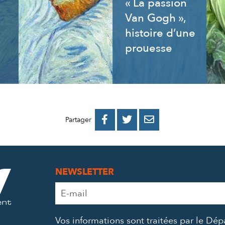
« La passion
Van Gogh »,
histoire d’une
prouesse
PARTAGER
PARTAGER
PARTAGER



Partager
SUR
SUR
PAR
FACEBOOK
TWITTER
E-
NEWSLETTER
MAIL
Adresse
e-
mail
Vos informations sont traitées par le Dé