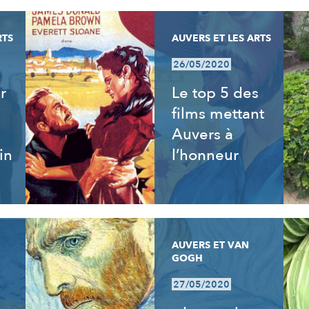
RTS
AUVERS ET LES ARTS
26/05/2020
r
Le top 5 des
films mettant
Auvers à
in
l’honneur
AUVERS ET VAN
GOGH
27/05/2020