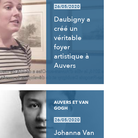
26/05/2020
Daubigny a
créé un
véritable
foyer
artistique à
Auvers
AUVERS ET VAN
GOGH
26/05/2020
Johanna Van