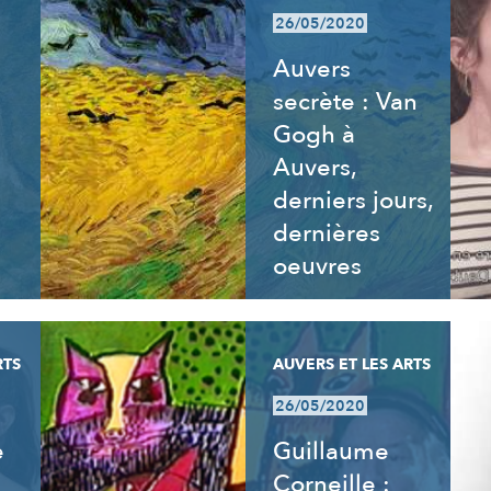
26/05/2020
Auvers
secrète : Van
Gogh à
Auvers,
derniers jours,
dernières
oeuvres
RTS
AUVERS ET LES ARTS
26/05/2020
e
Guillaume
Corneille :