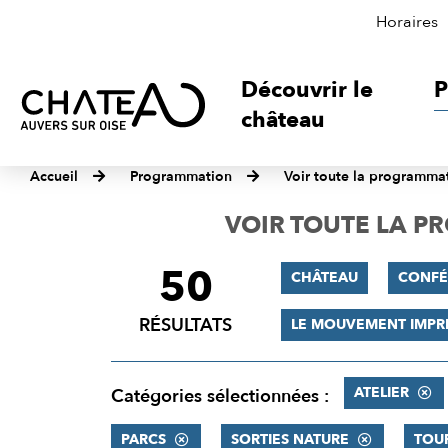
Horaires
Découvrir le
P
château
Accueil
Programmation
Voir toute la programma
VOIR TOUTE LA 
50
FILTRER
CHÂTEAU
CONFÉ
LES
RÉSULTATS
LE MOUVEMENT IMPR
RÉSULTATS
ATELIER
Catégories sélectionnées :
PARCS
SORTIES NATURE
TOU