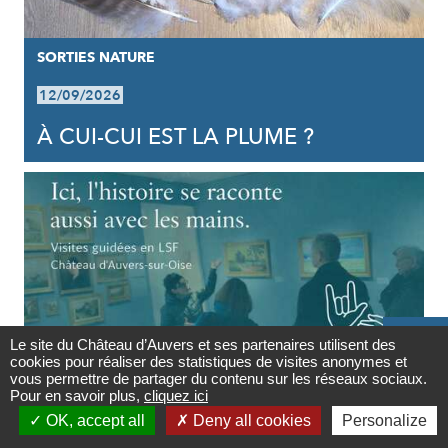
SORTIES NATURE
12/09/2026
À CUI-CUI EST LA PLUME ?

Le site du Château d’Auvers et ses partenaires utilisent des
cookies pour réaliser des statistiques de visites anonymes et
Contact
vous permettre de partager du contenu sur les réseaux sociaux.
Pour en savoir plus,
cliquez ici

VISITE COMMENTÉE
OK, accept all
Deny all cookies
Personalize
Newsletter