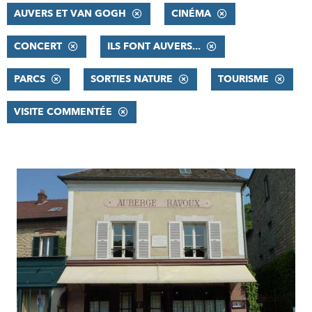
AUVERS ET VAN GOGH
CINÉMA
CONCERT
ILS FONT AUVERS...
PARCS
SORTIES NATURE
TOURISME
VISITE COMMENTÉE
RÉSULTATS