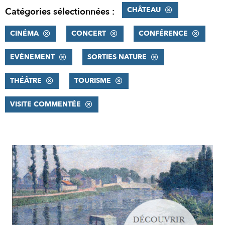
CHÂTEAU
Catégories sélectionnées :
CINÉMA
CONCERT
CONFÉRENCE
EVÈNEMENT
SORTIES NATURE
THÉÂTRE
TOURISME
VISITE COMMENTÉE
RÉSULTATS