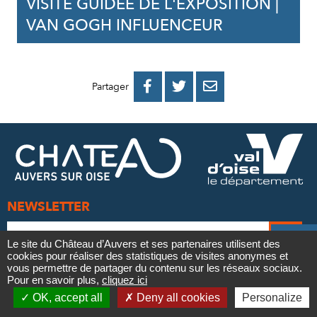
VISITE GUIDÉE DE L'EXPOSITION |
VAN GOGH INFLUENCEUR
PARTAGER
PARTAGER
PARTAGER



Partager
SUR
SUR
PAR
FACEBOOK
TWITTER
E-
MAIL
NEWSLETTER
Adresse
Je


Le site du Château d’Auvers et ses partenaires utilisent des
e-
m’
cookies pour réaliser des statistiques de visites anonymes et
Contact
mail
vous permettre de partager du contenu sur les réseaux sociaux.
Vos informations sont traitées par le Département
à
*
Pour en savoir plus,
cliquez ici

du Val d’Oise, sur la base de votre consentement,
OK, accept all
Deny all cookies
Personalize
la
Newsletter
pour votre inscription à la newsletter.